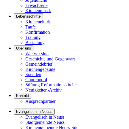
Jugendliche
Erwachsene
Kirchenmusik
Lebensschritte
Kircheneintritt
Taufe
Konfirmation
Trauung
Bestattung
Über uns
Wer wir sind
Geschichte und Gegenwart
Gemeindebrief
Kirchengebäude
Spenden
Churchpool
Stiftung Reformationskirche
Neuigkeiten-Archiv
Kontakt
Ansprechpartner
Evangelisch in Neuss
Evangelisch in Neuss
Stadtgemeinde Neuss
Kirchengemeinde Neuss-Süd