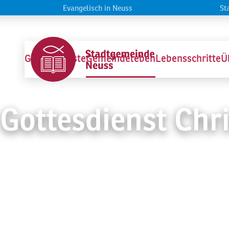
Evangelisch in Neuss
St
Startseite
Gottesdienste
Gemeindeleben
Lebensschritte
Ü
Gottesdienst Chr