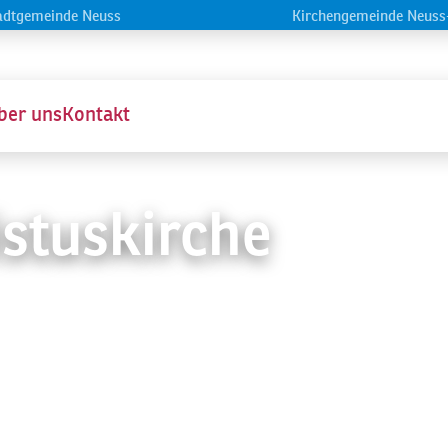
Navigation überspringen
adtgemeinde Neuss
Kirchengemeinde Neuss
ber uns
Kontakt
istuskirche