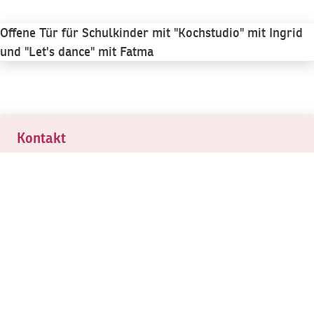
Offene Tür für Schulkinder mit "Kochstudio" mit Ingrid
und "Let's dance" mit Fatma
Kontakt
Ingrid Dreyer
Jugendleiterin Reformationskirche
02131 / 59 20 61
ingrid.dreyer@ekir.de