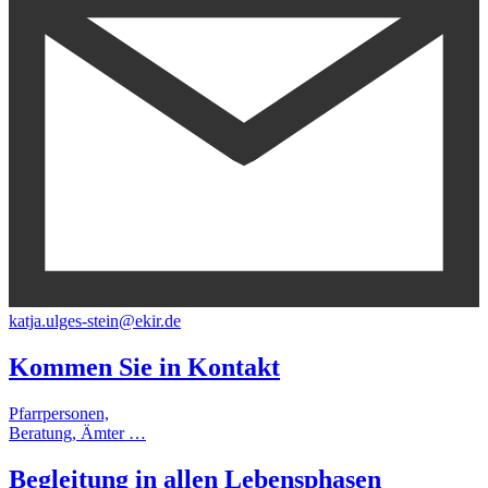
katja.ulges-stein@ekir.de
Kommen Sie in
Kontakt
Pfarrpersonen,
Beratung, Ämter …
Begleitung
in allen
Lebensphasen